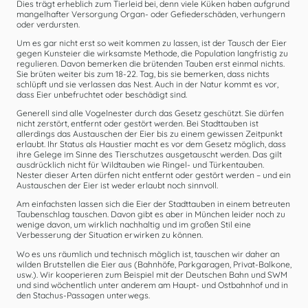
Dies trägt erheblich zum Tierleid bei, denn viele Küken haben aufgrund
mangelhafter Versorgung Organ- oder Gefiederschäden, verhungern
oder verdursten.
Um es gar nicht erst so weit kommen zu lassen, ist der Tausch der Eier
gegen Kunsteier die wirksamste Methode, die Population langfristig zu
regulieren. Davon bemerken die brütenden Tauben erst einmal nichts.
Sie brüten weiter bis zum 18-22. Tag, bis sie bemerken, dass nichts
schlüpft und sie verlassen das Nest. Auch in der Natur kommt es vor,
dass Eier unbefruchtet oder beschädigt sind.
Generell sind alle Vogelnester durch das Gesetz geschützt. Sie dürfen
nicht zerstört, entfernt oder gestört werden. Bei Stadttauben ist
allerdings das Austauschen der Eier bis zu einem gewissen Zeitpunkt
erlaubt. Ihr Status als Haustier macht es vor dem Gesetz möglich, dass
ihre Gelege im Sinne des Tierschutzes ausgetauscht werden. Das gilt
ausdrücklich nicht für Wildtauben wie Ringel- und Türkentauben.
Nester dieser Arten dürfen nicht entfernt oder gestört werden – und ein
Austauschen der Eier ist weder erlaubt noch sinnvoll.
Am einfachsten lassen sich die Eier der Stadttauben in einem betreuten
Taubenschlag tauschen. Davon gibt es aber in München leider noch zu
wenige davon, um wirklich nachhaltig und im großen Stil eine
Verbesserung der Situation erwirken zu können.
Wo es uns räumlich und technisch möglich ist, tauschen wir daher an
wilden Brutstellen die Eier aus (Bahnhöfe, Parkgaragen, Privat-Balkone,
usw.). Wir kooperieren zum Beispiel mit der Deutschen Bahn und SWM
und sind wöchentlich unter anderem am Haupt- und Ostbahnhof und in
den Stachus-Passagen unterwegs.