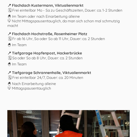
📍 Flachdach Kustermann, Viktualienmarkt
🗓 Frei einteilbar Mo - Sa zu Geschäftszeiten, Dauer: ca. 1-2 Stunden
🐣 Im Team oder nach Einarbeitung alleine
💡 Nicht Mittagspausentauglich, da man sich schon mal schmutzig
macht
📍 Flachdach Hochstraße, Rosenheimer Platz
🗓 Fr ab 16 Uhr, Sa oder So ab 11 Uhr, Dauer: ca. 2 Stunden
🐣 Im Team
📍 Tiefgarage Hopfenpost, Hackerbrücke
🗓 Sa oder So ab 8 Uhr, Dauer: ca. 2 Stunden
🐣 Im Team
📍 Tiefgarage Schrannenhalle, Viktualienmarkt
🗓 Frei einteilbar 24/7, Dauer: ca. 20 Minuten
🐣 Nach Einarbeitung alleine
💡 Mittagspausentauglich