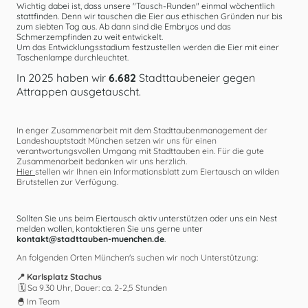
Wichtig dabei ist, dass unsere "Tausch-Runden" einmal wöchentlich
stattfinden. Denn wir tauschen die Eier aus ethischen Gründen nur bis
zum siebten Tag aus. Ab dann sind die Embryos und das
Schmerzempfinden zu weit entwickelt.
Um das Entwicklungsstadium festzustellen werden die Eier mit einer
Taschenlampe durchleuchtet.
In 2025 haben wir
6.682
Stadttaubeneier gegen
Attrappen ausgetauscht.
In enger Zusammenarbeit mit dem Stadttaubenmanagement der
Landeshauptstadt München setzen wir uns für einen
verantwortungsvollen Umgang mit Stadttauben ein. Für die gute
Zusammenarbeit bedanken wir uns herzlich.
Hier
stellen wir Ihnen ein Informationsblatt zum Eiertausch an wilden
Brutstellen zur Verfügung.
Sollten Sie uns beim Eiertausch aktiv unterstützen oder uns ein Nest
melden wollen, kontaktieren Sie uns gerne unter
kontakt@stadttauben-muenchen.de
.
An folgenden Orten München's suchen wir noch Unterstützung:
📍 Karlsplatz Stachus
🗓 Sa 9.30 Uhr, Dauer: ca. 2-2,5 Stunden
🐣 Im Team