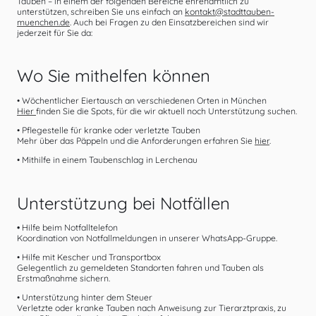
Tauben – in einem der folgenden Bereiche ehrenamtlich zu
unterstützen, schreiben Sie uns einfach an
kontakt@stadttauben-
muenchen.de
. Auch bei Fragen zu den Einsatzbereichen sind wir
jederzeit für Sie da:
Wo Sie mithelfen können
• Wöchentlicher Eiertausch an verschiedenen Orten in München
Hier
finden Sie die Spots, für die wir aktuell noch Unterstützung suchen.
• Pflegestelle für kranke oder verletzte Tauben
Mehr über das Päppeln und die Anforderungen erfahren Sie
hier
.
• Mithilfe in einem Taubenschlag in Lerchenau
Unterstützung bei Notfällen
•
Hilfe beim Notfalltelefon
Koordination von Notfallmeldungen in unserer WhatsApp-Gruppe.
• Hilfe mit Kescher und Transportbox
Gelegentlich zu gemeldeten Standorten fahren und Tauben als
Erstmaßnahme sichern.
• Unterstützung hinter dem Steuer
Verletzte oder kranke Tauben nach Anweisung zur Tierarztpraxis, zu